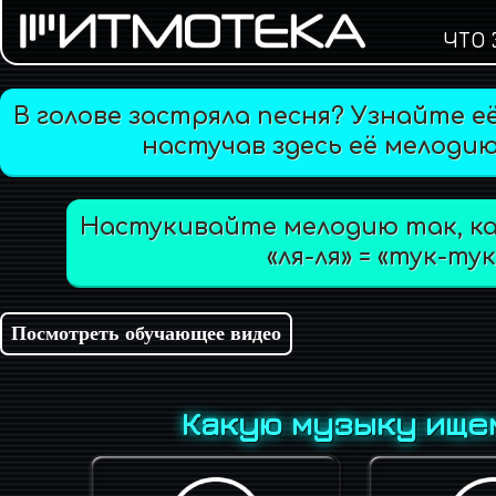
ЧТО 
В голове застряла песня? Узнайте е
настучав здесь её мелодию
Настукивайте мелодию так, как
«ля-ля» = «тук-тук
Посмотреть обучающее видео
Какую музыку ище